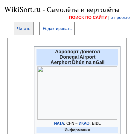
WikiSort.ru - Самолёты и вертолёты
ПОИСК ПО САЙТУ
|
о проекте
Читать
Редактировать
Аэропорт Донегол
Donegal Airport
Aerphort Dhún na nGall
ИАТА
:
CFN
–
ИКАО
:
EIDL
Информация