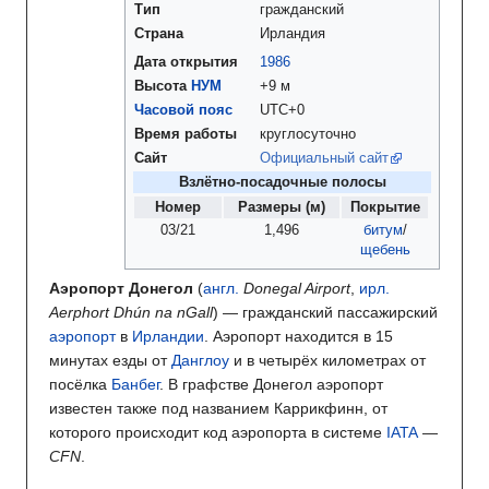
Тип
гражданский
Страна
Ирландия
Дата открытия
1986
Высота
НУМ
+9 м
Часовой пояс
UTC+0
Время работы
круглосуточно
Сайт
Официальный сайт
Взлётно-посадочные полосы
Номер
Размеры (м)
Покрытие
03/21
1,496
битум
/
щебень
Аэропорт Донегол
(
англ.
Donegal Airport
,
ирл.
Aerphort Dhún na nGall
) — гражданский пассажирский
аэропорт
в
Ирландии
. Аэропорт находится в 15
минутах езды от
Данглоу
и в четырёх километрах от
посёлка
Банбег
. В графстве Донегол аэропорт
известен также под названием Каррикфинн, от
которого происходит код аэропорта в системе
IATA
—
CFN
.