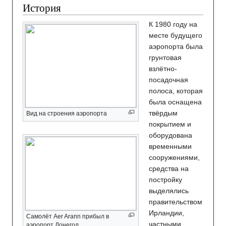
История
К 1980 году на
месте будущего
аэропорта была
грунтовая
взлётно-
посадочная
полоса, которая
была оснащена
твёрдым
Вид на строения аэропорта
покрытием и
оборудована
временными
сооружениями,
средства на
постройку
выделялись
правительством
Ирландии,
Самолёт Aer Arann прибыл в
частными
аэропорт Донегол